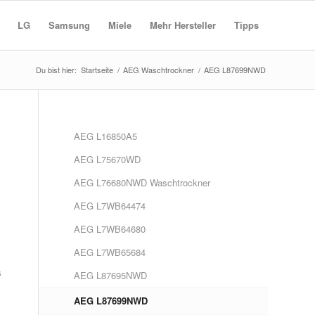
LG
Samsung
Miele
Mehr Hersteller
Tipps
Du bist hier:
Startseite
/
AEG Waschtrockner
/
AEG L87699NWD
AEG L16850A5
AEG L75670WD
AEG L76680NWD Waschtrockner
AEG L7WB64474
AEG L7WB64680
AEG L7WB65684
s
AEG L87695NWD
AEG L87699NWD