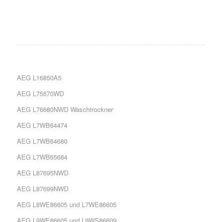
AEG L16850A5
AEG L75670WD
AEG L76680NWD Waschtrockner
AEG L7WB64474
AEG L7WB64680
AEG L7WB65684
AEG L87695NWD
AEG L87699NWD
AEG L8WE86605 und L7WE86605
AEG L9WE86605 und L9WS86609