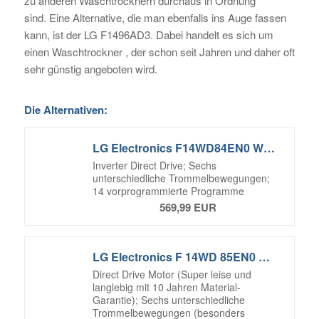
zu anderen Waschtrocknern durchaus in Ordnung
sind. Eine Alternative, die man ebenfalls ins Auge fassen
kann, ist der LG F1496AD3. Dabei handelt es sich um
einen Waschtrockner , der schon seit Jahren und daher oft
sehr günstig angeboten wird.
Die Alternativen:
LG Electronics F14WD84EN0 Waschtrockner / A / 1078 kWh/Jahr / 1400 UpM / 8 kg / 195 L / Inverter Direct Drive
Inverter Direct Drive; Sechs
unterschiedliche Trommelbewegungen;
14 vorprogrammierte Programme
569,99 EUR
LG Electronics F 14WD 85EN0 Waschtrockner / A / 1078 kWh/Jahr / 1400 UpM / 8 Kg / 11200 liter/jahr / Digitaldisplay mit Restzeitanzeige
Direct Drive Motor (Super leise und
langlebig mit 10 Jahren Material-
Garantie); Sechs unterschiedliche
Trommelbewegungen (besonders