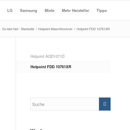
LG
Samsung
Miele
Mehr Hersteller
Tipps
Du bist hier:
Startseite
/
Hotpoint Waschtrockner
/
Hotpoint FDD 10761XR
Hotpoint AQD1071D
Hotpoint FDD 10761XR