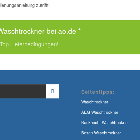
enungsanleitung zutrifft.
Waschtrockner bei ao.de *
 Top Lieferbedingungen!
Seitentipps:
Waschtrockner
AEG Waschtrockner
Bauknecht Waschtrockner
Bosch Waschtrockner