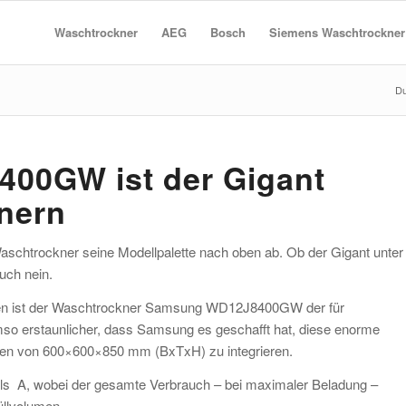
Waschtrockner
AEG
Bosch
Siemens Waschtrockner
Du
00GW ist der Gigant
nern
schtrockner seine Modellpalette nach oben ab. Ob der Gigant unter
uch nein.
knen ist der Waschtrockner Samsung WD12J8400GW der für
so erstaunlicher, dass Samsung es geschafft hat, diese enorme
gen von 600×600×850 mm (BxTxH) zu integrieren.
eils A, wobei der gesamte Verbrauch – bei maximaler Beladung –
üllvolumen.