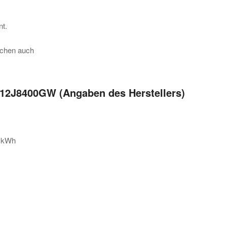
nt.
üchen auch
12J8400GW (Angaben des Herstellers)
6 kWh