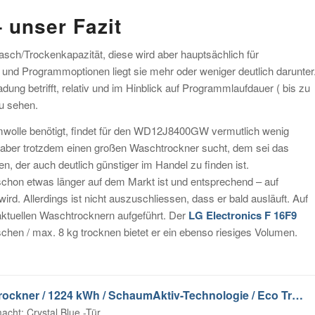
unser Fazit
h/Trockenkapazität, diese wird aber hauptsächlich für
 und Programmoptionen liegt sie mehr oder weniger deutlich darunter
ung betrifft, relativ und im Hinblick auf Programmlaufdauer ( bis zu
zu sehen.
mwolle benötigt, findet für den WD12J8400GW vermutlich wenig
 aber trotzdem einen großen Waschtrockner sucht, dem sei das
n, der auch deutlich günstiger im Handel zu finden ist.
chon etwas länger auf dem Markt ist und entsprechend – auf
rd. Allerdings ist nicht auszuschliessen, dass er bald ausläuft. Auf
aktuellen Waschtrocknern aufgeführt. Der
LG Electronics F 16F9
schen / max. 8 kg trocknen bietet er ein ebenso riesiges Volumen.
Samsung WD12J8400GW/EG Waschtrockner / 1224 kWh / SchaumAktiv-Technologie / Eco Trommelreinigung / 12 kg / weiß
acht; Crystal Blue -Tür