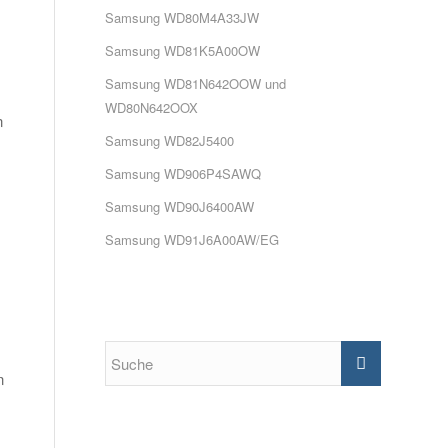
Samsung WD80M4A33JW
Samsung WD81K5A00OW
Samsung WD81N642OOW und
WD80N642OOX
n
Samsung WD82J5400
Samsung WD906P4SAWQ
Samsung WD90J6400AW
Samsung WD91J6A00AW/EG
n