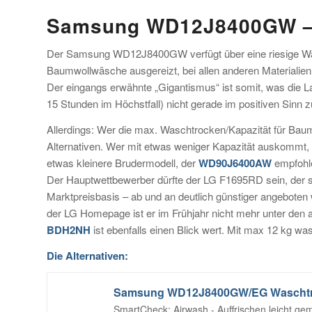
Samsung WD12J8400GW – 
Der Samsung WD12J8400GW verfügt über eine riesige Wasc
Baumwollwäsche ausgereizt, bei allen anderen Materialien
Der eingangs erwähnte „Gigantismus“ ist somit, was die Lad
15 Stunden im Höchstfall) nicht gerade im positiven Sinn 
Allerdings: Wer die max. Waschtrocken/Kapazität für Bau
Alternativen. Wer mit etwas weniger Kapazität auskommt,
etwas kleinere Brudermodell, der
WD90J6400AW
empfohle
Der Hauptwettbewerber dürfte der LG F1695RD sein, der s
Marktpreisbasis – ab und an deutlich günstiger angeboten wi
der LG Homepage ist er im Frühjahr nicht mehr unter den 
BDH2NH
ist ebenfalls einen Blick wert. Mit max 12 kg wa
Die Alternativen:
SmartCheck; Airwash - Auffrischen leicht gem