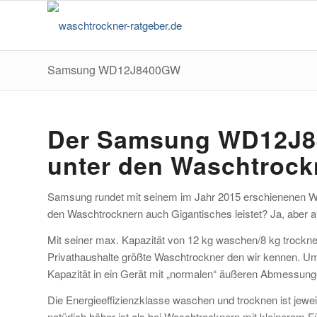
Samsung WD12J8400GW
Der Samsung WD12J84
unter den Waschtrock
Samsung rundet mit seinem im Jahr 2015 erschienenen Wa
den Waschtrocknern auch Gigantisches leistet? Ja, aber a
Mit seiner max. Kapazität von 12 kg waschen/8 kg troc
Privathaushalte größte Waschtrockner den wir kennen. Um
Kapazität in ein Gerät mit „normalen“ äußeren Abmessun
Die Energieeffizienzklasse waschen und trocknen ist jew
natürlich höher ist als bei Waschtrocknern mit kleinerem F