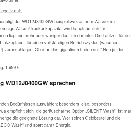
negativ auf:
. So benötigt der WD12J8400GW beispielsweise mehr Wasser im
iesige Wasch/Trockenkapazität wird hauptsächlich für
 liegt sie mehr oder weniger deutlich darunter. Die Laufzeit für de
 akzeptabel, für einen vollständigen Betriebszyklus (waschen,
) veranschlagen. Ob man das gigantisch finden soll? Nun ja, das
: 1.999 €
ung WD12J8400GW sprechen
enden Bedürfnissen auswählen: besonders leise, besonders
twa empfiehlt sich die geräuscharme Option „SILENT Wash“. Ist ma
emenge die geeignete Lösung dar. Wer seinen Geldbeutel und die
 „ECO Wash“ und spart damit Energie.