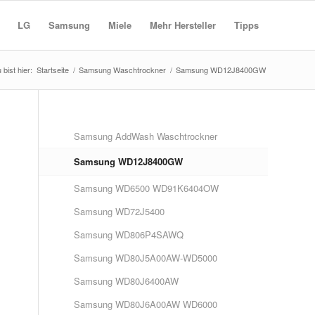
LG
Samsung
Miele
Mehr Hersteller
Tipps
 bist hier:
Startseite
/
Samsung Waschtrockner
/
Samsung WD12J8400GW
Samsung AddWash Waschtrockner
Samsung WD12J8400GW
Samsung WD6500 WD91K6404OW
Samsung WD72J5400
Samsung WD806P4SAWQ
Samsung WD80J5A00AW-WD5000
Samsung WD80J6400AW
Samsung WD80J6A00AW WD6000