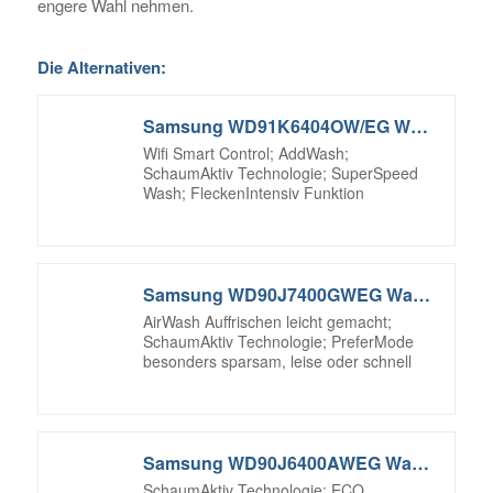
engere Wahl nehmen.
Die Alternativen:
Samsung WD91K6404OW/EG Waschtrockner/ A / 60 cm Höhe /SuperSpeed-Wash
Wifi Smart Control; AddWash;
SchaumAktiv Technologie; SuperSpeed
Wash; FleckenIntensiv Funktion
Samsung WD90J7400GWEG Waschtrockner / 1224 kWh / 9 kg / SchaumAktiv Technologie
AirWash Auffrischen leicht gemacht;
SchaumAktiv Technologie; PreferMode
besonders sparsam, leise oder schnell
Samsung WD90J6400AWEG Waschtrockner /1224 kWh / 9 kg Diamond Pflegetrommel
SchaumAktiv Technologie; ECO